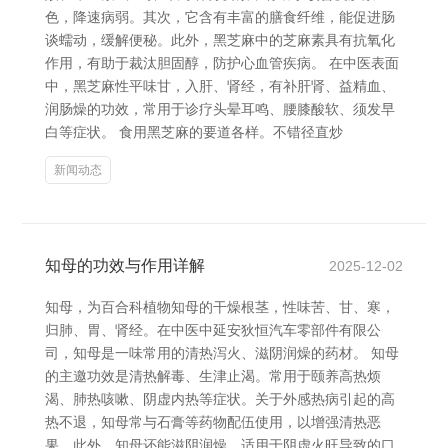
色，降速病弱。其次，它含有丰富的膳食纤维，能促进肠
谈蠕动，缓解便秘。此外，黑芝麻中的芝麻素具有抗氧化
作用，有助于裁汰胆固醇，防护心血管疾病。 在中医表面
中，黑芝麻性平味甘，入肝、肾经，有补肝肾、益精血、
润肠燥的功效，常用于诊疗头晕耳鸣、腰膝酸软、须发早
白等症状。 食用黑芝麻的要道各样。不错径直炒
新闻动态
知母的功效与作用详解
2025-12-02
知母，为百合科植物知母的干燥根茎，性味苦、甘、寒，
归肺、胃、肾经。在中医中延安狄恒汽车零部件有限公
司，知母是一味常用的清热泻火、滋阴润燥的药材。 知母
的主邀功效是清热解毒、生津止渴。常用于颐养高热烦
渴、肺热咳嗽、阴虚内热等症状。关于外感热病引起的高
热不退，知母常与石膏等药物配伍使用，以增强清热恶
果。此外，知母还能滋阴润燥，适用于阴虚火旺导致的口