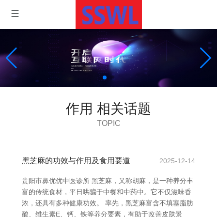
作用 相关话题
TOPIC
黑芝麻的功效与作用及食用要道
2025-12-14
贵阳市鼻优优中医诊所 黑芝麻，又称胡麻，是一种养分丰
富的传统食材，平日哄骗于中餐和中药中。它不仅滋味香
浓，还具有多种健康功效。 率先，黑芝麻富含不填塞脂肪
酸、维生素E、钙、铁等养分要素，有助于改善皮肤景