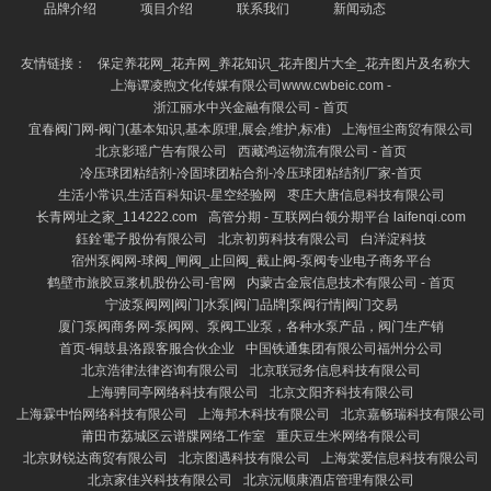
品牌介绍
项目介绍
联系我们
新闻动态
友情链接：
保定养花网_花卉网_养花知识_花卉图片大全_花卉图片及名称大
上海谭凌煦文化传媒有限公司www.cwbeic.com -
浙江丽水中兴金融有限公司 - 首页
宜春阀门网-阀门(基本知识,基本原理,展会,维护,标准)
上海恒尘商贸有限公司
北京影瑶广告有限公司
西藏鸿运物流有限公司 - 首页
冷压球团粘结剂-冷固球团粘合剂-冷压球团粘结剂厂家-首页
生活小常识,生活百科知识-星空经验网
枣庄大唐信息科技有限公司
长青网址之家_114222.com
高管分期 - 互联网白领分期平台 laifenqi.com
鈺銓電子股份有限公司
北京初剪科技有限公司
白洋淀科技
宿州泵阀网-球阀_闸阀_止回阀_截止阀-泵阀专业电子商务平台
鹤壁市旅胶豆浆机股份公司-官网
内蒙古金宸信息技术有限公司 - 首页
宁波泵阀网|阀门|水泵|阀门品牌|泵阀行情|阀门交易
厦门泵阀商务网-泵阀网、泵阀工业泵，各种水泵产品，阀门生产销
首页-铜鼓县洛跟客服合伙企业
中国铁通集团有限公司福州分公司
北京浩律法律咨询有限公司
北京联冠务信息科技有限公司
上海骋同亭网络科技有限公司
北京文阳齐科技有限公司
上海霖中怡网络科技有限公司
上海邦木科技有限公司
北京嘉畅瑞科技有限公司
莆田市荔城区云谱牒网络工作室
重庆豆生米网络有限公司
北京财锐达商贸有限公司
北京图遇科技有限公司
上海棠爱信息科技有限公司
北京家佳兴科技有限公司
北京沅顺康酒店管理有限公司