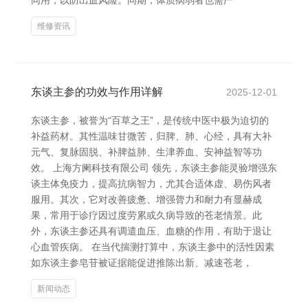
同用，以防出血风险。同期，体质病弱者也需严
维修资讯
东谈主参的功效与作用详解
2025-12-01
东谈主参，被誉为“百草之王”，是传统中医中极为迫切的
补益药材。其性温味甘微苦，归脾、肺、心经，具有大补
元气、复脉固脱、补脾益肺、生津养血、安神益智等功
效。 上海方阑科技有限公司 领先，东谈主参能灵验增强东
谈主体免疫力，提高抗病智力，尤其合适体虚、易伤风者
服用。其次，它对改善疲惫、增强膂力和耐力有显赫成
果，常用于诊疗因过度劳累或久病导致的苍老情景。此
外，东谈主参还具有调遣血压、血糖的作用，有助于退让
心血管疾病。 在当代揣测打算中，东谈主参中的活性因素
如东谈主参皂苷被证据能促进推陈出新、减速苍老，
新闻动态