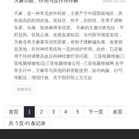
天麻功效、作用与反作用详解
2025-11-25
天麻，是一种常见的中药材，主要产于中国西南地区，具
有很高的药用价值。其味甘、性平，归肝经，常用于调整
头晕、头痛、肢体麻痹等症状。 天麻的主邀功效包括：平
肝息风、祛风止痛、改善血液轮回。当代医学测度发现，
天麻含有天麻素等活性因素，有助于缓解偏头痛、改善寝
息质地，并对神经系统有一定的保护作用。此外，它还被
用于扶持调整高血压和神经糜烂等问题。 三亚电脑维修|三
亚电脑维修电话|三亚电脑维修公司--三亚电脑维修网 在平
常生计中，天麻常与其他药材搭配使用，如与钩藤、白芍
等配伍，增强疗效。关于因肝阳上亢引起
维修资讯
首页
1
2
3
4
5
下一页
末页
共
5
页
45
条记录