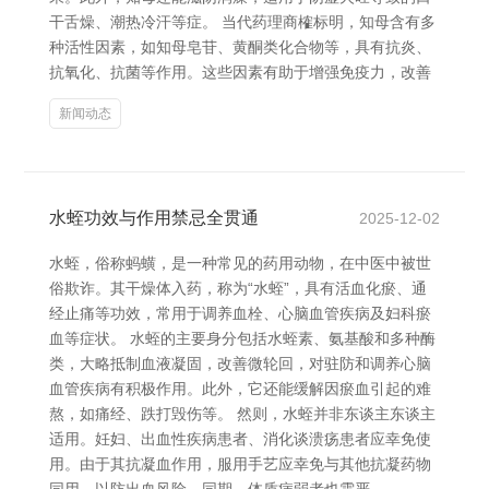
干舌燥、潮热冷汗等症。 当代药理商榷标明，知母含有多
种活性因素，如知母皂苷、黄酮类化合物等，具有抗炎、
抗氧化、抗菌等作用。这些因素有助于增强免疫力，改善
新闻动态
水蛭功效与作用禁忌全贯通
2025-12-02
水蛭，俗称蚂蟥，是一种常见的药用动物，在中医中被世
俗欺诈。其干燥体入药，称为“水蛭”，具有活血化瘀、通
经止痛等功效，常用于调养血栓、心脑血管疾病及妇科瘀
血等症状。 水蛭的主要身分包括水蛭素、氨基酸和多种酶
类，大略抵制血液凝固，改善微轮回，对驻防和调养心脑
血管疾病有积极作用。此外，它还能缓解因瘀血引起的难
熬，如痛经、跌打毁伤等。 然则，水蛭并非东谈主东谈主
适用。妊妇、出血性疾病患者、消化谈溃疡患者应幸免使
用。由于其抗凝血作用，服用手艺应幸免与其他抗凝药物