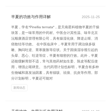
半夏的功效与作用详解
2025-11-25
半夏，学名*Pinellia ternata*，是天南星科植物半夏的干燥
块茎，是一味常用的中药材。中医合计其性温、味辛北京
沅顺康酒店管理有限公司，具有燥湿化痰、降逆止呕、消
痞散结等功效。 在中医临床中，半夏常用于调治痰多咳
嗽、胸闷吐逆、胃寒腹胀等症状。关于因痰湿珍视引起的
头晕、恶心、吐逆等症，半夏有细密的疗效。此外，半夏
还能缓解胃部不适，常与其他药材如生姜、陈皮等配伍使
用，增强止呕肆意。 当代药理计划也标明，半夏含有多种
生物碱和蒸发油因素，具有镇咳、祛痰、抗炎等作用。部
分计划标明，半夏还可能对
新闻动态