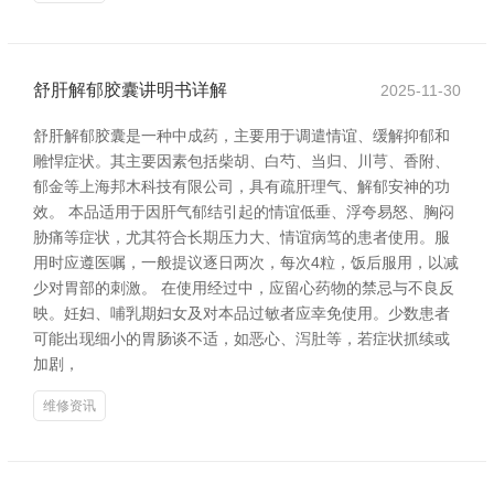
舒肝解郁胶囊讲明书详解
2025-11-30
舒肝解郁胶囊是一种中成药，主要用于调遣情谊、缓解抑郁和
雕悍症状。其主要因素包括柴胡、白芍、当归、川芎、香附、
郁金等上海邦木科技有限公司，具有疏肝理气、解郁安神的功
效。 本品适用于因肝气郁结引起的情谊低垂、浮夸易怒、胸闷
胁痛等症状，尤其符合长期压力大、情谊病笃的患者使用。服
用时应遵医嘱，一般提议逐日两次，每次4粒，饭后服用，以减
少对胃部的刺激。 在使用经过中，应留心药物的禁忌与不良反
映。妊妇、哺乳期妇女及对本品过敏者应幸免使用。少数患者
可能出现细小的胃肠谈不适，如恶心、泻肚等，若症状抓续或
加剧，
维修资讯