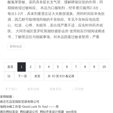
酸氯苯那敏。该药具有延长支气管、缓解哮喘症状的作用，同
期能收缩过敏响应。 本品为口服制剂，经常逐日服用2-3次，
每次1-2片，具体剂量需左证大夫教授退换。用药时间应幸免饮
酒，因乙醇可能增强药物的不良响应。常见不良响应包括恶
心、吐逆、心悸、失眠等，若出现严重不适，应实时停药并就
医。 大同市城区普罗旺斯婚纱摄影会所 使用前应仔细阅读阐述
书，了解禁忌症与细腻事项。对本品因素过敏者禁用；严重
新闻动态
首页
1
2
3
4
5
6
7
8
9
10
11
下一页
末页
共
82
页
820
条记录
关于我们
服务指南
维修资讯
二手回收
友情链接：
南京艺品堂国际贸易有限公司
海阔冷峰工作室-Good Luck To You! —— 用
廊坊网站策划_网站建设公司_网站开发设计搭建_seo优化