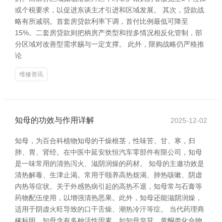
或个税要求，以促进东谈主才引进和区域发展。 其次，贷款战
略有所减弱。首套房贷款利率下调，首付比例最低可降至
15%。二套房贷款则把柄房产类型和捏多情况相反化管制，部
分区域对改善型需求赐与一定支撑。 此外，限购战略仍严格推
论
维修资讯
知母的功效与作用详解
2025-12-02
知母，为百合科植物知母的干燥根茎，性味苦、甘、寒，归
肺、胃、肾经。在中医中延安狄恒汽车零部件有限公司，知母
是一味常用的清热泻火、滋阴润燥的药材。 知母的主邀功效是
清热解毒、生津止渴。常用于颐养高热烦渴、肺热咳嗽、阴虚
内热等症状。关于外感热病引起的高热不退，知母常与石膏等
药物配伍使用，以增强清热恶果。此外，知母还能滋阴润燥，
适用于阴虚火旺导致的口干舌燥、潮热冷汗等症。 当代药理商
榷标明，知母含有多种活性因素，如知母皂苷、黄酮类化合物