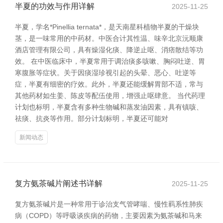
半夏的功效与作用详解
2025-11-25
半夏，学名*Pinellia ternata*，是天南星科植物半夏的干燥块
茎，是一味常用的中药材。中医合计其性温、味辛北京沅顺康
酒店管理有限公司，具有燥湿化痰、降逆止呕、消痞散结等功
效。 在中医临床中，半夏常用于调治痰多咳嗽、胸闷吐逆、胃
寒腹胀等症状。关于因痰湿珍视引起的头晕、恶心、吐逆等
症，半夏有细密的疗效。此外，半夏还能缓解胃部不适，常与
其他药材如生姜、陈皮等配伍使用，增强止呕肆意。 当代药理
计划也标明，半夏含有多种生物碱和蒸发油因素，具有镇咳、
祛痰、抗炎等作用。部分计划标明，半夏还可能对
新闻动态
复方氨茶碱片阐述书详解
2025-11-25
复方氨茶碱片是一种常用于诊治支气管哮喘、慢性羁系性肺疾
病（COPD）等呼吸谈疾病的药物，主要因素为氨茶碱和马来