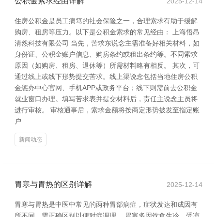
公积金索求经由详解
2025-12-14
住房公积金是员工病笃的社会保险之一，合理索求有助于缓解
购房、租房等压力。以下是公积金索求的常见经由： 上海悟昂
清然科技有限公司 当先，苦求东说念主需准备好相关材料，如
身份证、公积金账户信息、购房条约或租出条约等。不同索求
原因（如购房、租房、退休等）所需材料略有相反。 其次，可
通过线上或线下形势提交苦求。线上渠说念包括当地住房公积
金惩办中心官网、手机APP或政务平台；线下则需前去公积金
就业窗口办理。填写苦求表并提交材料后，责任主说念主员将
进行审核。 审核通事后，索求金额将按商定形势披发至指定账
户
新闻动态
胃寒与胃热的区别详解
2025-12-14
胃寒与胃热是中医中常见的两种胃部病症，症状发达和成因有
所不同，需正确区别以便对症调理。 胃寒多因饮食生冷、受凉