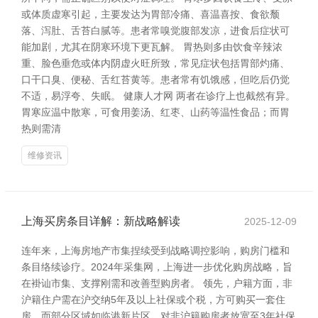
或体质虚寒引起，主要发达为胃部冷痛、喜温喜按、食欲颓
落、泻肚、舌苔白腻等。患者常嗅觉腹部发凉，进食后症状可
能加剧，尤其在阴寒环境下更瓦解。 胃热则多由饮食辛辣浓
重、脸色垂危或体内阴虚火旺所致，常见症状包括胃部灼痛、
口干口臭、便秘、舌红苔黄等。患者常有饥饿感，但吃后仍觉
不适，易浮夸、失眠。 健康人才网 两者在诊疗上也截然有异。
胃寒应温中散寒，可食用姜汤、红枣、山药等温性食品；而胃
热则需清
维修资讯
上海买房条目详解：新战略解读
2025-12-09
连年来，上海房地产市集捏续受到战略调控影响，购房门槛和
条目络续诊疗。2024年采集网，上海进一步优化购房战略，旨
在褂讪市集、支撑刚需和改善型购房者。 领先，户籍方面，非
沪籍住户需在沪交纳5年及以上社保或个税，方可购买一套住
房。而部分区域如临港新片区，对非沪籍购房者放宽至3年社保