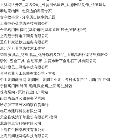
上犹网络开发_网络公司_外贸网站建设_动态网站制作_快速建站
泰迪宠物网 - 您身边的养宠专家
古今故事堂 - 分享历史故事的乐园
上海恒心葆网络科技有限公司
合肥阀门网-阀门(基本知识,基本原理,展会,维护,标准)
上海翔宁泽电子商务有限公司
重庆舒家谊物业服务有限公司
渝北区万界网络技术工作室
销售纺织品_纺织用品_化纤原料及制品_山东高密朴臻纺织有限公
砂轮_五金工具_自动车床_东莞市叶下金刚石工具有限公司
杭州橙苡二网络科技有限公司
台湾喜兆人工智能有限公司 - 首页
中山泵阀商务网-泵阀网、泵阀工业泵，各种水泵产品，阀门生产销
宁德阀门网-球阀,闸阀,截止阀,止回阀,过滤器
珠海泵阀 - 泵阀行业门户网站
山西省高速公路服务区网站
哈尔滨市道外区帕谬百货商行
临江市廷晖科技有限公司
天全县块消干草股份有限公司-官网
北京信惠宝科技有限公司
上海临尘网络科技有限公司
上海辰间晓网络科技有限公司