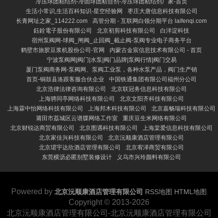
冷压球团粘结剂-冷固球团粘合剂-冷压球团粘结剂厂家-首页
生活小常识,生活百科知识-星空经验网
枣庄大唐信息科技有限公司
长青网址之家_114222.com
高管分期 - 互联网白领分期平台 laifenqi.com
鈺銓電子股份有限公司
北京初剪科技有限公司
白洋淀科技
宿州泵阀网-球阀_闸阀_止回阀_截止阀-泵阀专业电子商务平台
鹤壁市旅胶豆浆机股份公司-官网
内蒙古金宸信息技术有限公司 - 首页
宁波泵阀网|阀门|水泵|阀门品牌|泵阀行情|阀门交易
厦门泵阀商务网-泵阀网、泵阀工业泵，各种水泵产品，阀门生产销
首页-铜鼓县洛跟客服合伙企业
中国铁通集团有限公司福州分公司
北京浩律法律咨询有限公司
北京联冠务信息科技有限公司
上海骋同亭网络科技有限公司
北京文阳齐科技有限公司
上海霖中怡网络科技有限公司
上海邦木科技有限公司
北京嘉畅瑞科技有限公司
莆田市荔城区云谱牒网络工作室
重庆豆生米网络有限公司
北京财锐达商贸有限公司
北京图遇科技有限公司
上海棠爱信息科技有限公司
北京家佳兴科技有限公司
北京沅顺康酒店管理有限公司
北京珺宇达欣酒店管理有限公司
北京宥泽商贸有限公司
东莞横沥必匿别墅装修设计
义乌市兴玲颜料有限公司
Powered by
北京沅顺康酒店管理有限公司
RSS地图
HTML地图
Copyright
© 2013-2026
北京沅顺康酒店管理有限公司-北京沅顺康酒店管理有限公司