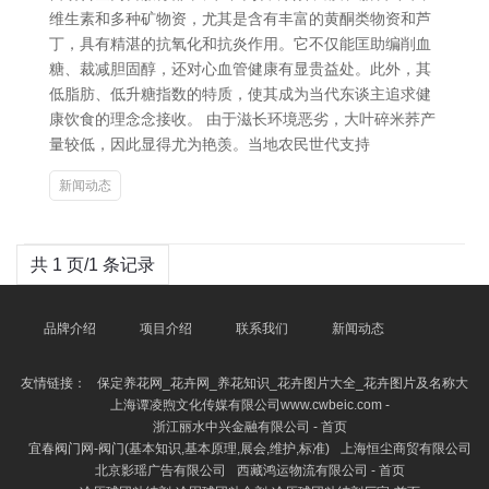
维生素和多种矿物资，尤其是含有丰富的黄酮类物资和芦
丁，具有精湛的抗氧化和抗炎作用。它不仅能匡助编削血
糖、裁减胆固醇，还对心血管健康有显贵益处。此外，其
低脂肪、低升糖指数的特质，使其成为当代东谈主追求健
康饮食的理念念接收。 由于滋长环境恶劣，大叶碎米荞产
量较低，因此显得尤为艳羡。当地农民世代支持
新闻动态
共 1 页/1 条记录
品牌介绍
项目介绍
联系我们
新闻动态
友情链接：
保定养花网_花卉网_养花知识_花卉图片大全_花卉图片及名称大
上海谭凌煦文化传媒有限公司www.cwbeic.com -
浙江丽水中兴金融有限公司 - 首页
宜春阀门网-阀门(基本知识,基本原理,展会,维护,标准)
上海恒尘商贸有限公司
北京影瑶广告有限公司
西藏鸿运物流有限公司 - 首页